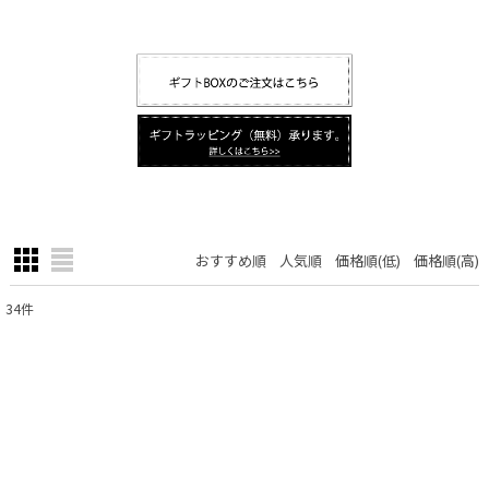
おすすめ順
人気順
価格順(低)
価格順(高)
閉じる
34
件
表示数
:
並び順
:
絞り込む