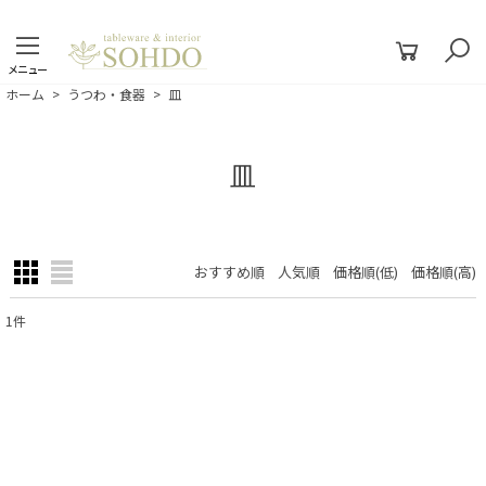
メニュー
ホーム
>
うつわ・食器
>
皿
皿
おすすめ順
人気順
価格順(低)
価格順(高)
閉じる
1
件
表示数
:
並び順
:
絞り込む