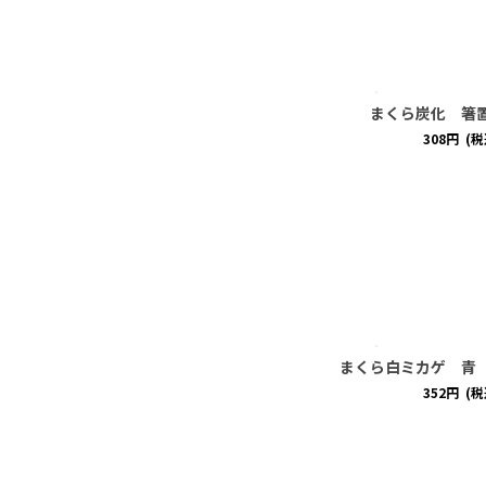
まくら炭化 箸
308
円
(税
まくら白ミカゲ 青
352
円
(税