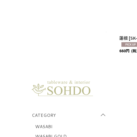
蓮根
[
SK
660
円
(税
CATEGORY
WASABI
WASABI GOLD