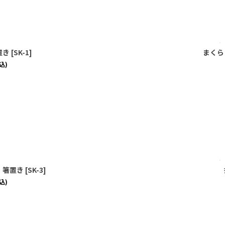
絞り込む
置き
[
SK-1
]
まくら
込)
 箸置き
[
SK-3
]
込)