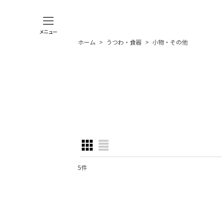
メニュー
ホーム
>
うつわ・食器
>
小物・その他
5
件
表示数
:
並び順
: