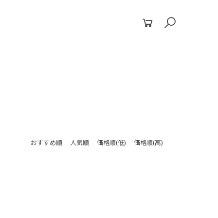
おすすめ順
人気順
価格順(低)
価格順(高)
閉じる