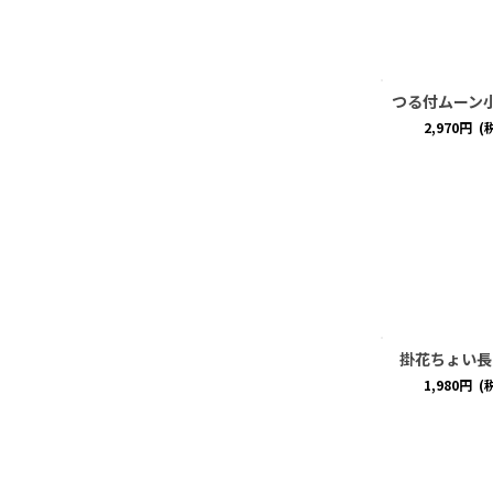
つる付ムーン
2,970
円
(
掛花ちょい長
1,980
円
(