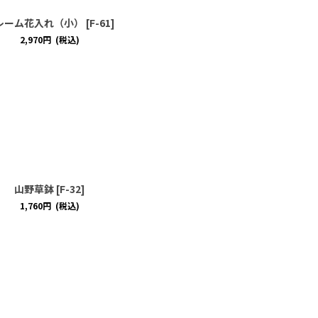
レーム花入れ（小）
[
F-61
]
2,970
円
(税込)
山野草鉢
[
F-32
]
1,760
円
(税込)