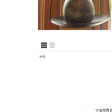
46
件
表示数
:
並び順
:
つる付月
[