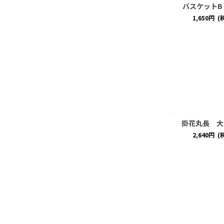
バスケットB
1,650
円
(
掛花丸長 大
2,640
円
(