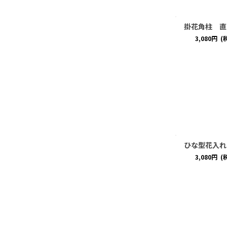
掛花角柱 直
3,080
円
(
ひな型花入れ
3,080
円
(