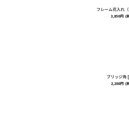
フレーム花入れ（
3,850
円
(
ブリッジ角
[
2,200
円
(