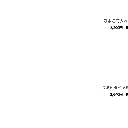
ひよこ花入れ
2,200
円
(
つる付ダイヤ
2,640
円
(