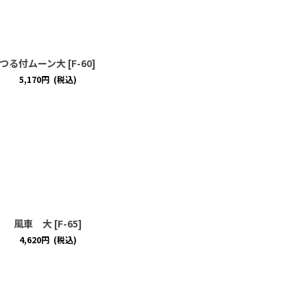
つる付ムーン大
[
F-60
]
5,170
円
(税込)
風車 大
[
F-65
]
4,620
円
(税込)