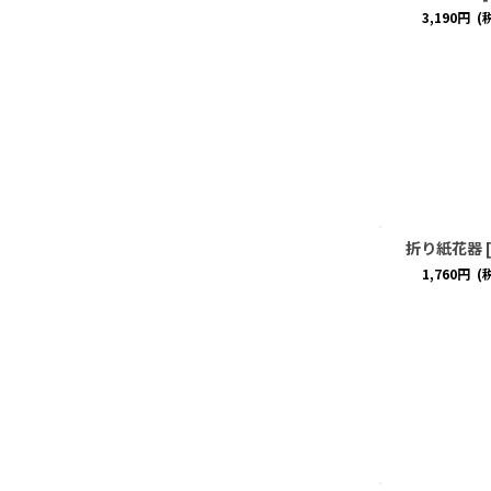
3,190
円
(
折り紙花器
[
1,760
円
(