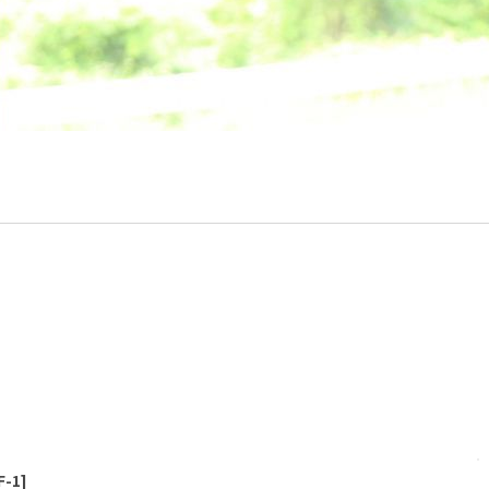
絞り込む
F-1
]