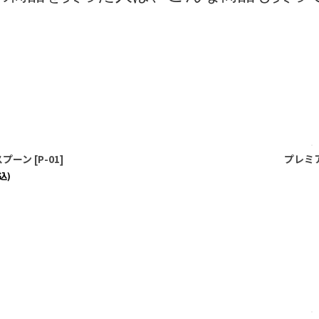
スプーン
[
P-01
]
プレミ
込)