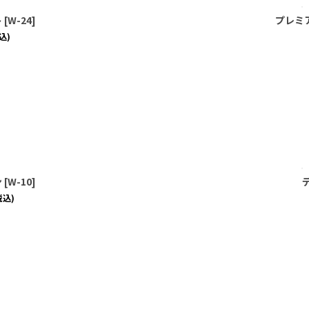
ト
[
W-24
]
プレミ
込)
ン
[
W-10
]
税込)