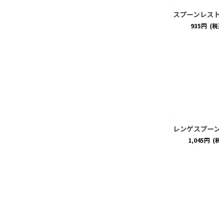
スプーンレス
935
円
(税
レンゲスプー
1,045
円
(