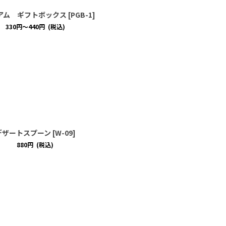
アム ギフトボックス
[
PGB-1
]
330
円
～440
円
(税込)
デザートスプーン
[
W-09
]
880
円
(税込)