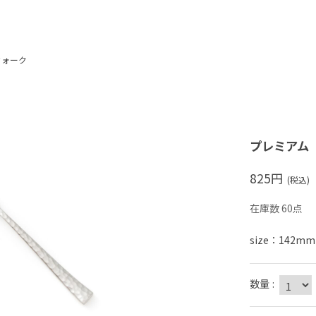
フォーク
プレミアム
825
円
(税込)
在庫数 60点
size：142mm
数量
: