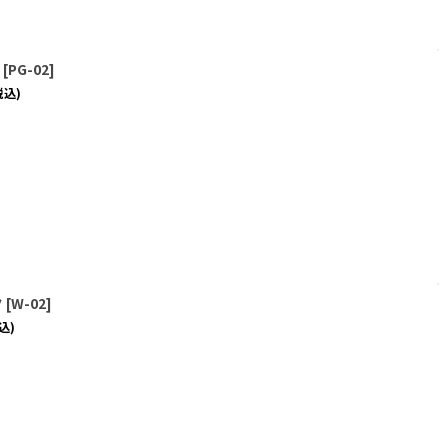
[
PG-02
]
税込)
ク
[
W-02
]
込)