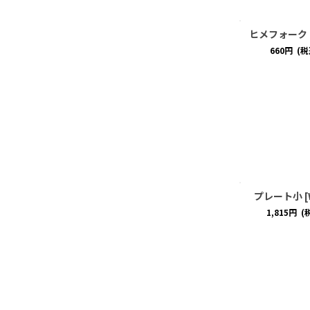
ヒメフォーク
660
円
(税
プレート小
[
1,815
円
(