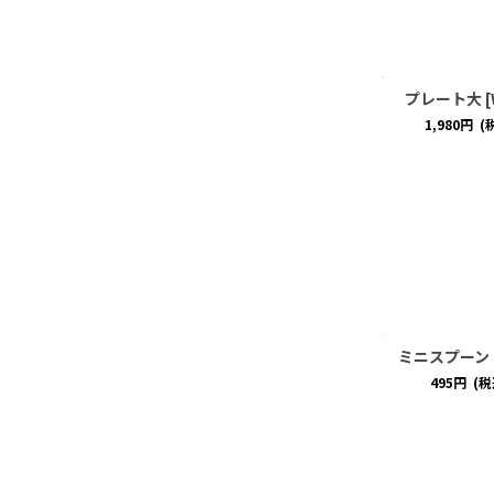
プレート大
[
1,980
円
(
ミニスプーン
495
円
(税