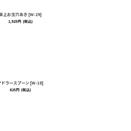
卓上お玉穴あき
[
W-29
]
1,925
円
(税込)
マドラースプーン
[
W-18
]
825
円
(税込)